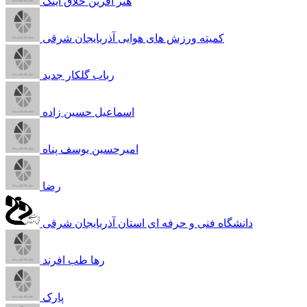
هنر آفرین خلاق آیتک
کمیته ورزش های هوایی آذربایجان شرقی
رباب گلکار جدید
اسماعیل حسین زاده
امیرحسین یوسف پناه
رضا
دانشگاه فنی و حرفه ای استان آذربایجان شرقی
رها طب افرند
پارک